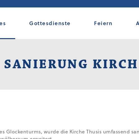
es
Gottesdienste
Feiern
 SANIERUNG KIRCH
es Glockenturms, wurde die Kirche Thusis umfassend sa
ewölberaum erweitert.