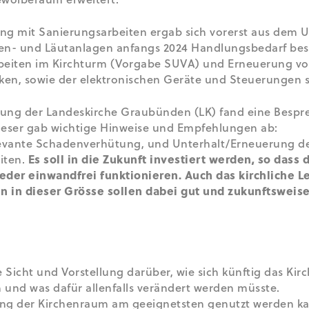
ung mit Sanierungsarbeiten ergab sich vorerst aus dem 
en- und Läutanlagen anfangs 2024 Handlungsbedarf best
rbeiten im Kirchturm (Vorgabe SUVA) und Erneuerung vo
n, sowie der elektronischen Geräte und Steuerungen s
ligung der Landeskirche Graubünden (LK) fand eine Besp
 Dieser gab wichtige Hinweise und Empfehlungen ab:
levante Schadenverhütung, und Unterhalt/Erneuerung d
iten.
Es soll in die Zukunft investiert werden, so dass 
ieder einwandfrei funktionieren. Auch das kirchliche 
n in dieser Grösse sollen dabei gut und zukunftsweis
e Sicht und Vorstellung darüber, wie sich künftig das Ki
n und was dafür allenfalls verändert werden müsste.
ung der Kirchenraum am geeignetsten genutzt werden k